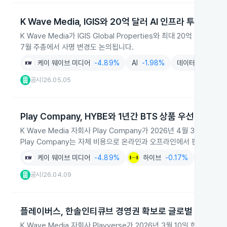
K Wave Media, IGIS와 20억 달러 AI 인프라 투자 계약
K Wave Media가 IGIS Global Properties와 최대 20억
7월 주총에서 사명 변경도 논의됩니다.
케이 웨이브 미디어
-4.89%
AI
-1.98%
데이터센터
-2.
공시
26.05.05
|
Play Company, HYBE와 1년간 BTS 상품 우선 유통 계
K Wave Media 자회사 Play Company가 2026년 4월 3일 HY
Play Company는 자체 비용으로 온라인과 오프라인에서 판매합니다.
케이 웨이브 미디어
-4.89%
하이브
-0.17%
유통
-2.
공시
26.04.09
|
플레이버스, 한솔인티큐브 경영권 확보로 글로벌 팬 플랫
K Wave Media 자회사 Playverse가 2026년 3월 10일 한솔인