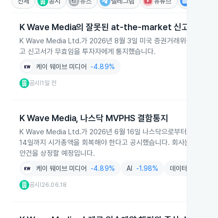
전체
공시
뉴스
텔레그램
유튜브
IR
K Wave Media의 잘못된 at-the-market 신고 통지
K Wave Media Ltd.가 2026년 8월 3일 미국 증권거래위원회에 잘
고 신고서가 무효임을 투자자에게 통지했습니다.
케이 웨이브 미디어
-4.89%
공시
1일 전
|
K Wave Media, 나스닥 MVPHS 결함통지
K Wave Media Ltd.가 2026년 6월 16일 나스닥으로부터 공개유통주
14일까지 시가총액을 회복해야 한다고 공시했습니다. 회사는 시정 계획을
안건을 상정할 예정입니다.
케이 웨이브 미디어
-4.89%
AI
-1.98%
데이터센터
-2.
공시
26.06.18
|