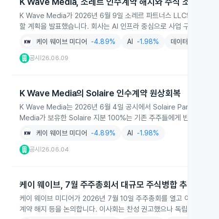
K Wave Media, 소레르 인수계약 해지와 주식 소각 계획
K Wave Media가 2026년 6월 9일 소레르 파트너스 LLC와의 인수
할 계획을 발표했습니다. 회사는 AI 인프라 중심으로 사업 구조를 전환
케이 웨이브 미디어
-4.89%
AI
-1.98%
데이터센터
-2.
공시
26.06.09
|
K Wave Media의 Solaire 인수계약 원상회복
K Wave Media는 2026년 6월 4일 공시에서 Solaire Part
Media가 보유한 Solaire 지분 100%는 기존 주주들에게 반환됩니다.
케이 웨이브 미디어
-4.89%
AI
-1.98%
공시
26.06.04
|
케이 웨이브, 7월 주주총회서 대규모 주식병합 추진
케이 웨이브 미디어가 2026년 7월 10일 주주총회를 열고 이사 선임, 최대
계약 해지 등을 논의합니다. 이사회는 찬성 권고했으나 독립이사 비중이