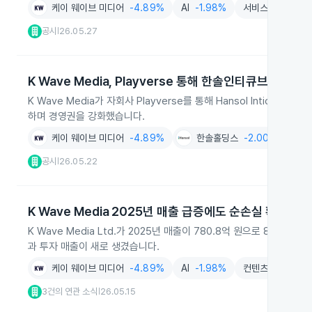
케이 웨이브 미디어
-4.89%
AI
-1.98%
서비스
-2.88%
공시
26.05.27
|
K Wave Media, Playverse 통해 한솔인티큐브 최대주
K Wave Media가 자회사 Playverse를 통해 Hansol Inticu
하며 경영권을 강화했습니다.
케이 웨이브 미디어
-4.89%
한솔홀딩스
-2.00%
AI
공시
26.05.22
|
K Wave Media 2025년 매출 급증에도 순손실 확대
K Wave Media Ltd.가 2025년 매출이 780.8억 원으로 81.
과 투자 매출이 새로 생겼습니다.
케이 웨이브 미디어
-4.89%
AI
-1.98%
컨텐츠제작
+0.
3건의 연관 소식
26.05.15
|