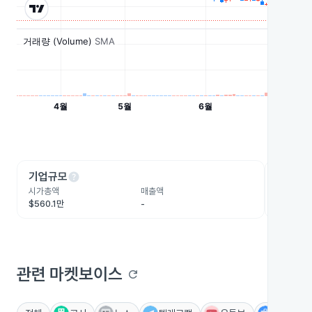
help
he
기업규모
수익성
시가총액
매출액
영업이익
$560.1만
-
-
관련 마켓보이스
refresh