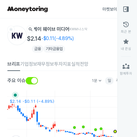
right_panel_open
마켓보이스
종목
history
star
search
케이 웨이브 미디어
KWM
나스닥
최근 본
$2.14
-$0.11(-4.89%)
star
금융
기타금융업
내 관심
브리프
기업정보
재무정보
투자지표
실적전망
partner_exchange
함께투자
keyboard_arrow_down
주요 이슈
1분
일
주
월
분