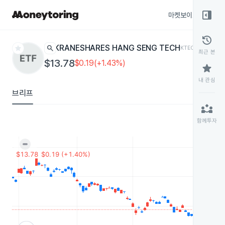
right_panel_open
마켓보이스
종목
history
star
search
KRANESHARES HANG SENG TECH
KTEC
ETF
최근 본
$13.78
$0.19(+1.43%)
star
내 관심
브리프
partner_exchange
함께투자