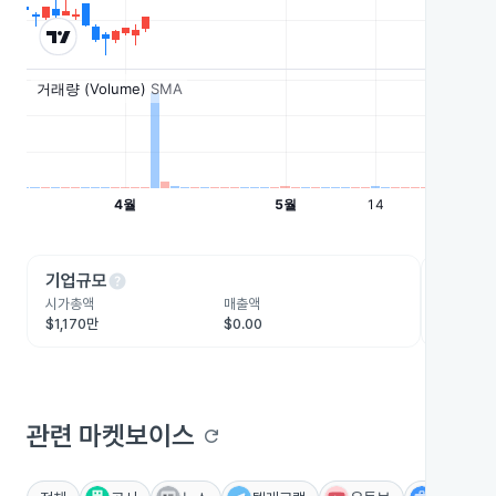
help
he
기업규모
수익성
시가총액
매출액
영업이익
$1,170만
$0.00
-$990.
관련 마켓보이스
refresh