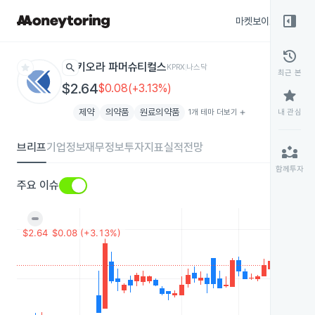
right_panel_open
마켓보이스
종목
history
star
search
키오라 파머슈티컬스
KPRX
나스닥
최근 본
$2.64
$0.08(+3.13%)
star
제약
의약품
원료의약품
1개 테마 더보기
add
내 관심
브리프
기업정보
재무정보
투자지표
실적전망
partner_exchange
함께투자
주요 이슈