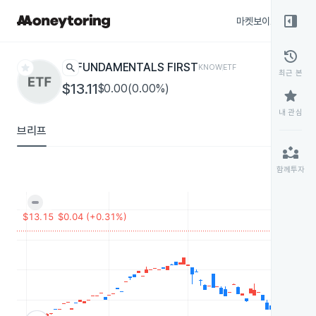
right_panel_open
마켓보이스
종목
history
star
search
FUNDAMENTALS FIRST
KNOW
ETF
최근 본
$13.11
$0.00(0.00%)
star
내 관심
브리프
partner_exchange
함께투자