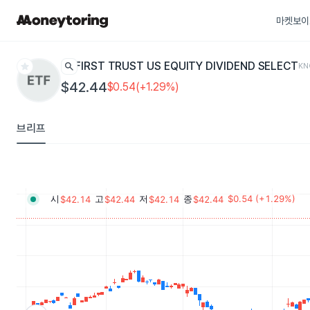
마켓보이
star
search
FIRST TRUST US EQUITY DIVIDEND SELECT
KN
$42.44
$0.54(+1.29%)
브리프