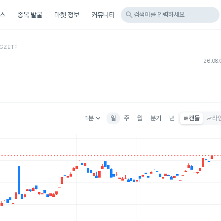
search
스
종목 발굴
마켓 정보
커뮤니티
검색어를 입력하세요
GZ
ETF
26.08.
keyboard_arrow_down
1분
일
주
월
분기
년
캔들
라