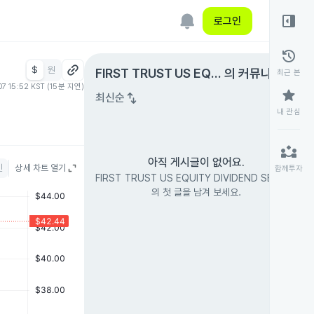
right_panel_open
로그인
history
$
원
expand_circle_right
FIRST TRUST US EQUI
의 커뮤니티
최근 본
07 15:52 KST (15분 지연)
TY DIVIDEND SELECT
star
swap_vert
최신순
내 관심
partner_exchange
아직 게시글이 없어요.
인
상세 차트 열기
함께투자
FIRST TRUST US EQUITY DIVIDEND SELECT
의 첫 글을 남겨 보세요.