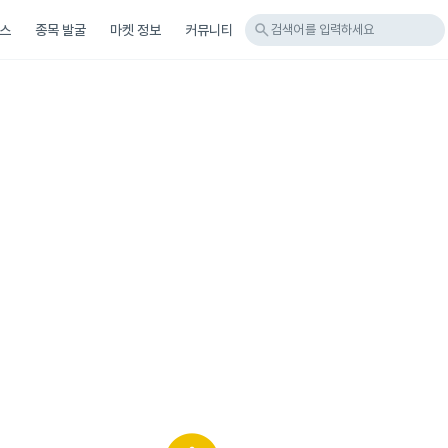
search
스
종목 발굴
마켓 정보
커뮤니티
검색어를 입력하세요