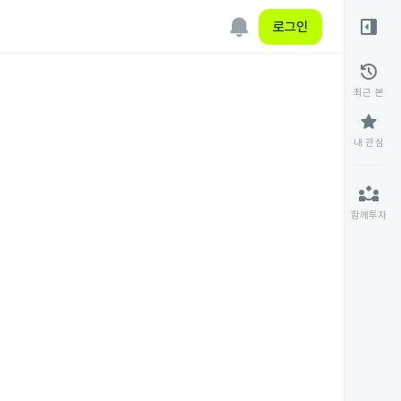
right_panel_open
로그인
history
최근 본
star
내 관심
partner_exchange
함께투자