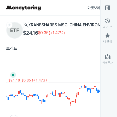
right_panel_open
마켓보이스
종목
history
star
search
KRANESHARES MSCI CHINA ENVIRONMENT
KG
최근 본
$24.16
$0.35(+1.47%)
star
내 관심
브리프
partner_exchange
함께투자