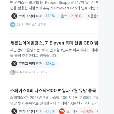
벤 와이스는 BUY를 Dr Pepper Snapple에 17억 달러에 매각한 뒤 B
분을 활용한 저칼로리 주류와 Crooked Pop의 발효 기반 프리미엄 
큐리그 닥터 페퍼
-1.13%
음료
+2.26%
식품음료
+1.56%
13건의 연관 소식
2일 전
|
세븐앤아이홀딩스, 7‑Eleven 북미 신임 CEO 임명
세븐앤아이홀딩스는 2026년 8월 1일부로 마우리시오 레이바를 북미 7‑
을 중점 추진한다고 밝혔습니다.
큐리그 닥터 페퍼
-1.13%
PR Newswire
26.07.23
|
스페이스X의 나스닥-100 편입과 7월 유망 종목
스페이스X가 2026년 7월 나스닥-100 지수에 편입되며 기술과 시장
유망 투자 종목으로 선정됐으나 스페이스X는 단기 과대평가 우려로 투
큐리그 닥터 페퍼
-1.13%
도어대시
+2.42%
오릴리