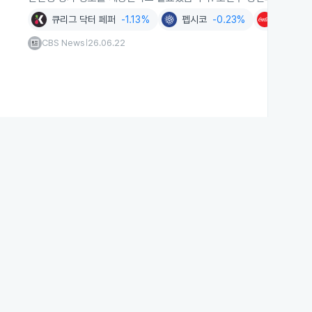
큐리그 닥터 페퍼
-1.13%
펩시코
-0.23%
코카콜라
CBS News
26.06.22
|