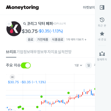
right_panel_open
마켓보이스
종목
history
star
search
큐리그 닥터 페퍼
KDP
나스닥
최근 본
$30.75
-$0.35(-1.13%)
star
음료
가전제품
식품음료
1개 테마 더보기
add
내 관심
브리프
기업정보
재무정보
투자지표
실적전망
partner_exchange
함께투자
keyboard_arrow_down
주요 이슈
1분
일
주
월
분