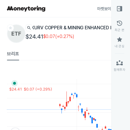
right_panel_open
마켓보이스
종목
history
star
search
KURV COPPER & MINING ENHANCED INCOME
K
최근 본
$24.41
$0.07(+0.27%)
star
내 관심
브리프
partner_exchange
함께투자