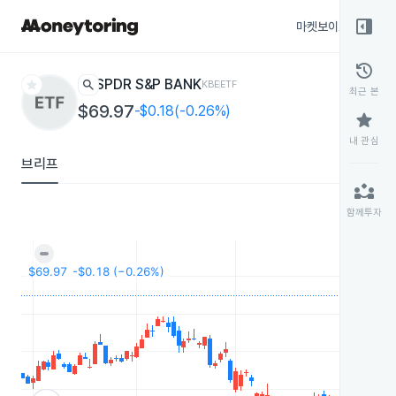
right_panel_open
마켓보이스
종목
history
star
search
SPDR S&P BANK
KBE
ETF
최근 본
$69.97
-$0.18(-0.26%)
star
내 관심
브리프
partner_exchange
함께투자