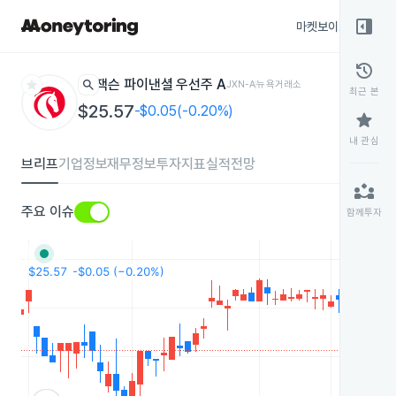
right_panel_open
마켓보이스
종목
history
star
search
잭슨 파이낸셜 우선주 A
JXN-A
뉴욕거래소
최근 본
$25.57
-$0.05(-0.20%)
star
내 관심
브리프
기업정보
재무정보
투자지표
실적전망
partner_exchange
주요 이슈
함께투자