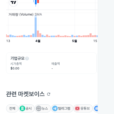
help
he
기업규모
수익성
시가총액
매출액
영업이익
$0.00
-
-
관련 마켓보이스
refresh
전체
공시
뉴스
텔레그램
유튜브
IR