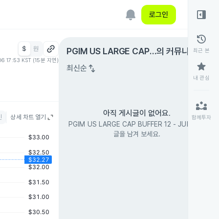
right_panel_open
로그인
history
$
원
expand_circle_right
PGIM US LARGE CAP
의 커뮤니티
최근 본
06 17:53 KST (15분 지연)
BUFFER 12 - JUN
star
swap_vert
최신순
내 관심
partner_exchange
아직 게시글이 없어요.
인
상세 차트 열기
함께투자
PGIM US LARGE CAP BUFFER 12 - JUN의 첫
글을 남겨 보세요.