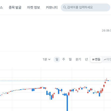
search
스
종목 발굴
마켓 정보
커뮤니티
검색어를 입력하세요
26.08.
keyboard_arrow_down
1분
일
주
월
분기
년
캔들
라