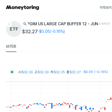
마켓보이
star
search
PGIM US LARGE CAP BUFFER 12 - JUN
JUNP
ETF
$32.27
-$0.05(-0.16%)
브리프