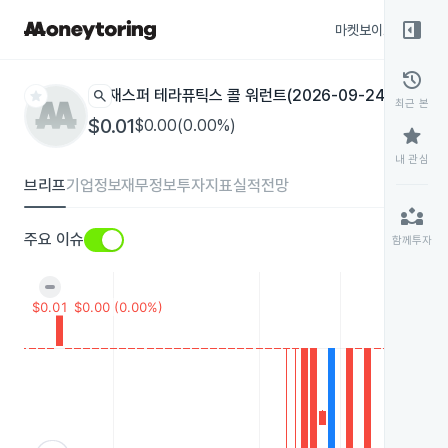
right_panel_open
마켓보이스
종목
history
star
search
재스퍼 테라퓨틱스 콜 워런트(2026-09-24)
JSPRW
나스
최근 본
$0.01
$0.00(0.00%)
star
내 관심
브리프
기업정보
재무정보
투자지표
실적전망
partner_exchange
주요 이슈
함께투자