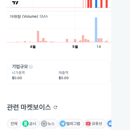
help
he
기업규모
수익성
시가총액
매출액
영업이익
$0.00
$0.00
-$6,966
관련 마켓보이스
refresh
전체
공시
뉴스
텔레그램
유튜브
IR