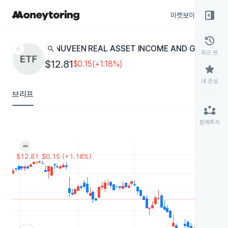
right_panel_open
마켓보이스
종목
history
star
search
NUVEEN REAL ASSET INCOME AND GROWTH
J
최근 본
$12.81
$0.15(+1.18%)
star
내 관심
브리프
partner_exchange
함께투자