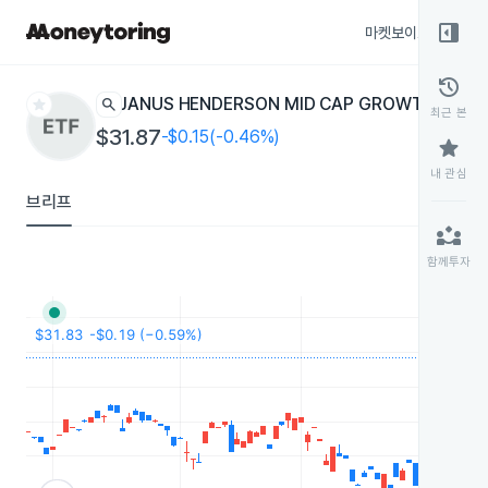
right_panel_open
마켓보이스
종목
history
star
search
JANUS HENDERSON MID CAP GROWTH ALPH
최근 본
$31.87
-$0.15(-0.46%)
star
내 관심
브리프
partner_exchange
함께투자