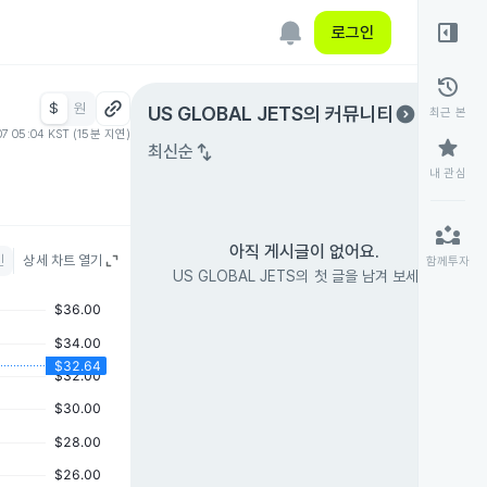
right_panel_open
로그인
history
$
원
expand_circle_right
US GLOBAL JETS
의 커뮤니티
최근 본
07 05:04 KST (15분 지연)
star
swap_vert
최신순
내 관심
partner_exchange
아직 게시글이 없어요.
인
상세 차트 열기
함께투자
US GLOBAL JETS의 첫 글을 남겨 보세요.