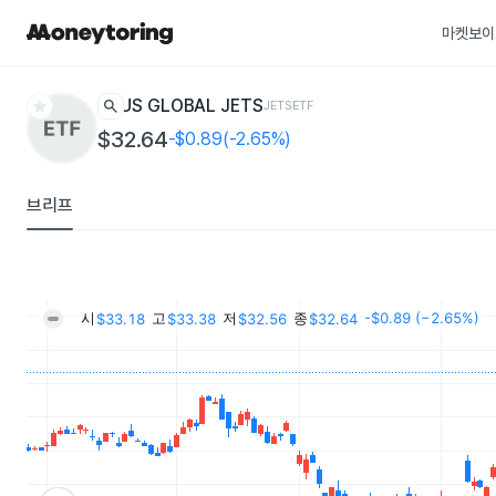
마켓보이
star
search
US GLOBAL JETS
JETS
ETF
$32.64
-$0.89(-2.65%)
브리프