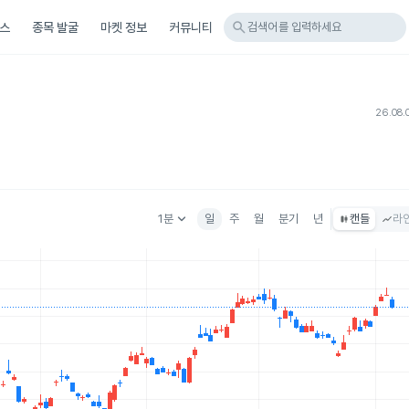
search
스
종목 발굴
마켓 정보
커뮤니티
검색어를 입력하세요
26.08.
keyboard_arrow_down
1분
일
주
월
분기
년
캔들
라