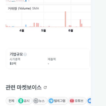
help
he
기업규모
수익성
시가총액
매출액
영업이익
$3억
-
-
관련 마켓보이스
refresh
전체
공시
뉴스
텔레그램
유튜브
IR