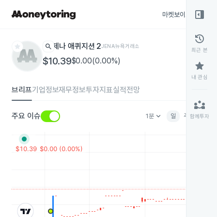
right_panel_open
마켓보이스
종목
history
star
search
제나 애퀴지션 2
JENA
뉴욕거래소
최근 본
$10.39
$0.00(0.00%)
star
내 관심
브리프
기업정보
재무정보
투자지표
실적전망
partner_exchange
keyboard_arrow_down
주요 이슈
1분
일
주
월
분
함께투자