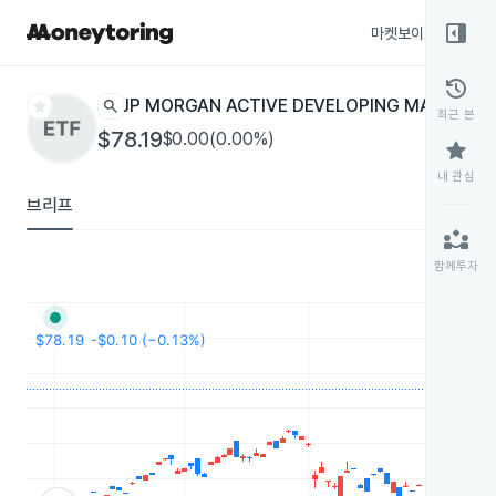
right_panel_open
마켓보이스
종목
history
star
search
JP MORGAN ACTIVE DEVELOPING MARKETS 
최근 본
$78.19
$0.00(0.00%)
star
내 관심
브리프
partner_exchange
함께투자