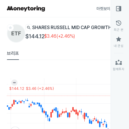
right_panel_open
마켓보이스
종목
history
star
search
ISHARES RUSSELL MID CAP GROWTH
IWP
ETF
최근 본
$144.12
$3.46(+2.46%)
star
내 관심
브리프
partner_exchange
함께투자