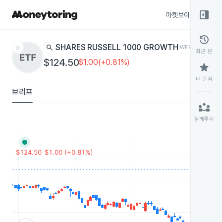
right_panel_open
마켓보이스
종목
history
star
search
ISHARES RUSSELL 1000 GROWTH
IWF
ETF
최근 본
$124.50
$1.00(+0.81%)
star
내 관심
브리프
partner_exchange
함께투자