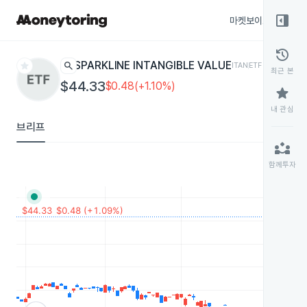
right_panel_open
마켓보이스
종목
history
star
search
SPARKLINE INTANGIBLE VALUE
ITAN
ETF
최근 본
$44.33
$0.48(+1.10%)
star
내 관심
브리프
partner_exchange
함께투자