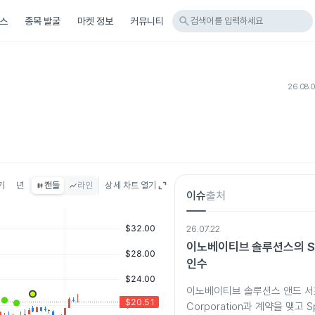
search
스
종목 발굴
마켓 정보
커뮤니티
검색어를 입력하세요
26.08.
기
년
캔들
라인
상세 차트 열기
이슈
출처
26.07.22
이노베이티브 솔루션스의 Spa
인수
이노베이티브 솔루션스 앤드 서포
Corporation과 계약을 맺고 Spa