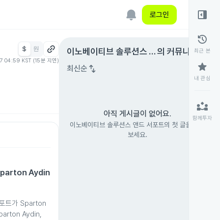
right_panel_open
로그인
history
$
원
expand_circle_right
이노베이티브 솔루션스 앤
의 커뮤니티
최근 본
07 04:59 KST (15분 지연)
드 서포트
star
swap_vert
최신순
내 관심
partner_exchange
아직 게시글이 없어요.
함께투자
이노베이티브 솔루션스 앤드 서포트의 첫 글을 남겨
보세요.
rton Aydin
트가 Sparton
rton Aydin,