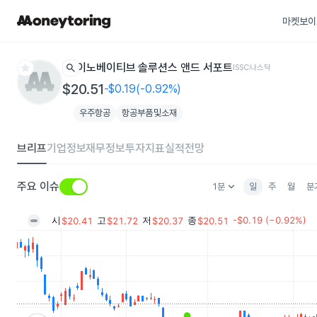
마켓보이
star
search
이노베이티브 솔루션스 앤드 서포트
ISSC
나스닥
$20.51
-$0.19(-0.92%)
우주항공
항공부품및소재
브리프
기업정보
재무정보
투자지표
실적전망
keyboard_arrow_down
주요 이슈
1분
일
주
월
분