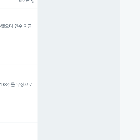
swap_vert
최신순
 인수했으며 인수 자금
1,793주를 무상으로