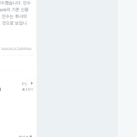
 인수했습니다. 인수
 Bank의 기존 신용
번 인수는 회사의
칠 것으로 보입니
powered by TradingView
chevron_right
PSR
배
4.14배