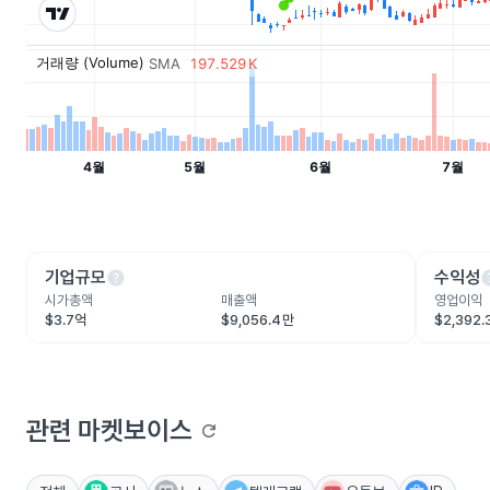
help
he
기업규모
수익성
시가총액
매출액
영업이익
$3.7억
$9,056.4만
$2,392
관련 마켓보이스
refresh