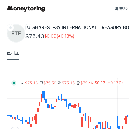
마켓보이
star
search
ISHARES 1-3Y INTERNATIONAL TREASURY B
$75.43
$0.09(+0.13%)
브리프