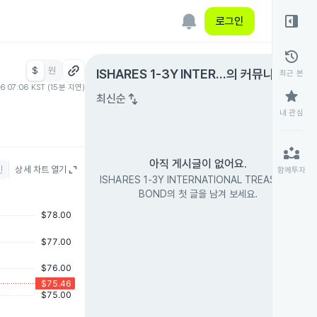
right_panel_open
로그인
history
$
원
expand_circle_right
ISHARES 1-3Y INTERN
의 커뮤니티
최근 본
06 07:06 KST (15분 지연)
ATIONAL TREASURY B
star
swap_vert
최신순
OND
내 관심
partner_exchange
아직 게시글이 없어요.
인
상세 차트 열기
함께투자
ISHARES 1-3Y INTERNATIONAL TREASURY
BOND의 첫 글을 남겨 보세요.