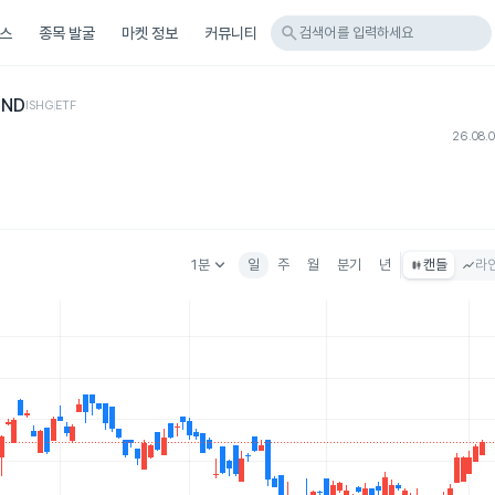
search
스
종목 발굴
마켓 정보
커뮤니티
검색어를 입력하세요
OND
ISHG
ETF
26.08.
keyboard_arrow_down
1분
일
주
월
분기
년
캔들
라