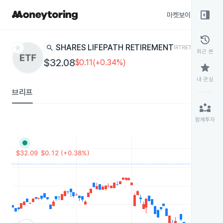
right_panel_open
마켓보이스
종목
history
star
search
ISHARES LIFEPATH RETIREMENT
IRTR
ETF
최근 본
$32.08
$0.11(+0.34%)
star
내 관심
브리프
partner_exchange
함께투자