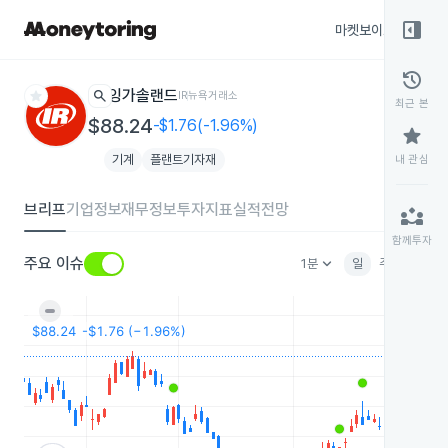
right_panel_open
마켓보이스
종목
history
star
search
잉가솔랜드
IR
뉴욕거래소
최근 본
$88.24
-$1.76(-1.96%)
star
기계
플랜트기자재
내 관심
브리프
기업정보
재무정보
투자지표
실적전망
partner_exchange
함께투자
keyboard_arrow_down
주요 이슈
1분
일
주
월
분