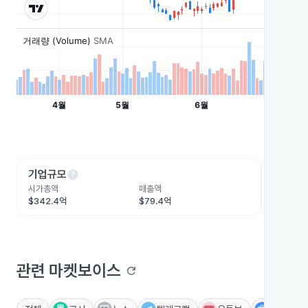
help
he
기업규모
수익성
시가총액
매출액
영업이익
$342.4억
$79.4억
$15억
관련 마켓보이스
refresh