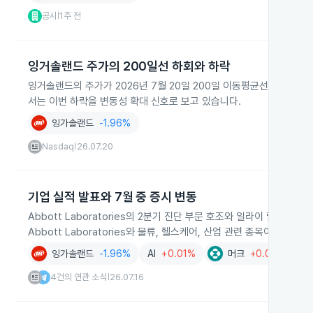
공시
1주 전
|
잉거솔랜드 주가의 200일선 하회와 하락
잉거솔랜드의 주가가 2026년 7월 20일 200일 이동평균선 81.39달
서는 이번 하락을 변동성 확대 신호로 보고 있습니다.
잉가솔랜드
-1.96%
Nasdaq
26.07.20
|
기업 실적 발표와 7월 중 증시 변동
Abbott Laboratories의 2분기 진단 부문 호조와 일라이 릴리의 
Abbott Laboratories와 물류, 헬스케어, 산업 관련 종목이 강
잉가솔랜드
-1.96%
AI
+0.01%
머크
+0.03%
4건의 연관 소식
26.07.16
|