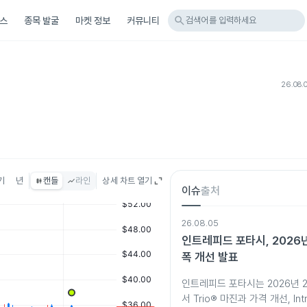
search
스
종목 발굴
마켓 정보
커뮤니티
검색어를 입력하세요
26.08.
기
년
캔들
라인
상세 차트 열기
이슈
출처
26.08.05
인트레피드 포타시, 2026년
폭 개선 발표
인트레피드 포타시는 2026년 
서 Trio® 마진과 가격 개선, Intr