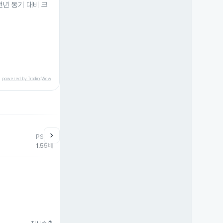
전년 동기 대비 크
powered by TradingView
chevron_right
PSR
1.55배