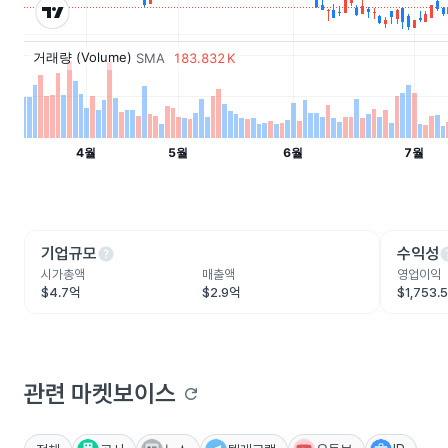
help
he
기업규모
수익성
시가총액
매출액
영업이익
$4.7억
$2.9억
$1,753.
관련 마켓보이스
refresh