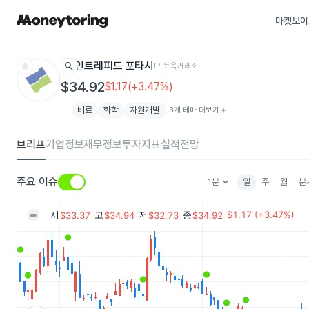
마켓보이
star
search
인트레피드 포타시
IPI
뉴욕거래소
$34.92
$1.17(+3.47%)
비료
화학
자원개발
3개 테마 더보기
add
브리프
기업정보
재무정보
투자지표
실적전망
keyboard_arrow_down
주요 이슈
1분
일
주
월
분