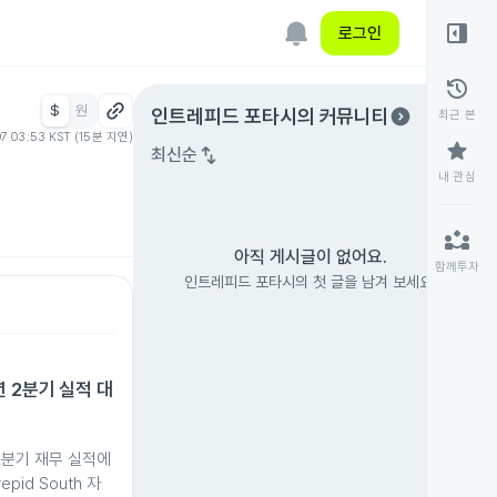
right_panel_open
로그인
history
$
원
expand_circle_right
인트레피드 포타시
의 커뮤니티
최근 본
07 03:53 KST (15분 지연)
star
swap_vert
최신순
내 관심
partner_exchange
아직 게시글이 없어요.
함께투자
인트레피드 포타시의 첫 글을 남겨 보세요.
 2분기 실적 대
2분기 재무 실적에
epid South 자