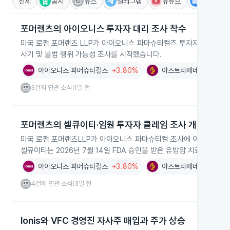
전체
공시
뉴스
텔레그램
유튜브
IR
포머랜츠의 아이오니스 투자자 대리 조사 착수
미국 로펌 포머랜츠 LLP가 아이오니스 파마슈티컬즈 투자자들을 대리해
사기 및 불법 행위 가능성 조사를 시작했습니다.
아이오니스 파머슈티컬스
+3.80%
아스트라제네카
+0.8
3건의 연관 소식
1일 전
|
포머랜츠의 셀큐이티·임원 투자자 클레임 조사 개시
미국 로펌 포머랜츠LLP가 아이오니스 파마슈티컬 조사에 이어 아지오
셀큐이티는 2026년 7월 14일 FDA 승인을 받은 유방암 치료제 Revt
아이오니스 파머슈티컬스
+3.80%
아스트라제네카
+0.8
4건의 연관 소식
3일 전
|
Ionis와 VFC 경영진 자사주 매입과 주가 상승