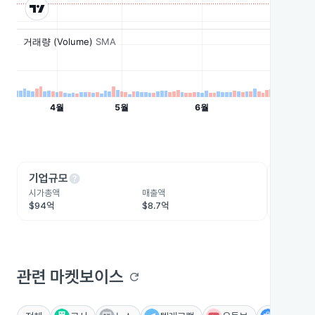
help
he
기업규모
수익성
시가총액
매출액
영업이익
$94억
$8.7억
-$5.9억
관련 마켓보이스
refresh