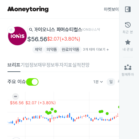
right_panel_open
마켓보이스
종목
history
star
search
아이오니스 파머슈티컬스
IONS
나스닥
최근 본
$56.56
$2.07(+3.80%)
star
제약
의약품
원료의약품
3개 테마 더보기
add
내 관심
브리프
기업정보
재무정보
투자지표
실적전망
partner_exchange
함께투자
keyboard_arrow_down
주요 이슈
1분
일
주
월
분