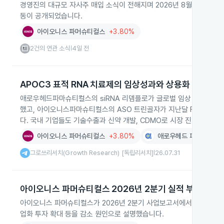
경영진의 대규모 자사주 매입 소식이 전해지며 2026년 8월 3일 두 회
동이 공개되었습니다.
아이오니스 파머슈티컬스
+3.80%
2건의 연관 소식
4일 전
|
APOC3 표적 RNA 치료제의 임상성과와 상용화
애로우헤드파마슈티컬스의 siRNA 리뎀플로가 글로벌 임상 3상에서 투
했고, 아이오니스파마슈티컬스의 ASO 트린골자가 지난달 FDA 허가
다. 국내 기업들도 기술수출과 신약 개발, CDMO로 시장 진입을 본격
아이오니스 파머슈티컬스
+3.80%
애로우헤드 파머슈티컬
그로쓰리서치(Growth Research) [독립리서치]
26.07.31
|
아이오니스 파머슈티컬스 2026년 2분기 실적 부진 보고
아이오니스 파머슈티컬스가 2026년 2분기 사업보고서에서 전년 동기
업화 투자 확대 등을 감소 원인으로 설명했습니다.