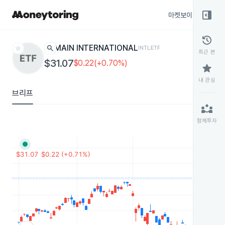
right_panel_open
마켓보이스
종목
history
star
search
MAIN INTERNATIONAL
INTL
ETF
최근 본
$31.07
$0.22(+0.70%)
star
내 관심
브리프
partner_exchange
함께투자