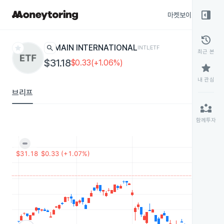
right_panel_open
마켓보이스
종목
history
star
search
MAIN INTERNATIONAL
INTL
ETF
최근 본
$31.18
$0.33(+1.06%)
star
내 관심
브리프
partner_exchange
함께투자