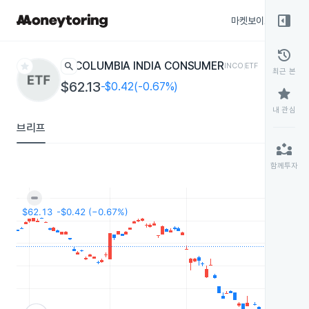
right_panel_open
마켓보이스
종목
history
star
search
COLUMBIA INDIA CONSUMER
INCO
ETF
최근 본
$62.13
-$0.42(-0.67%)
star
내 관심
브리프
partner_exchange
함께투자