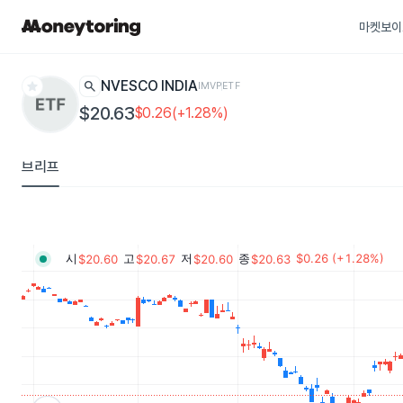
마켓보이
star
search
INVESCO INDIA
IMVP
ETF
$20.63
$0.26(+1.28%)
브리프