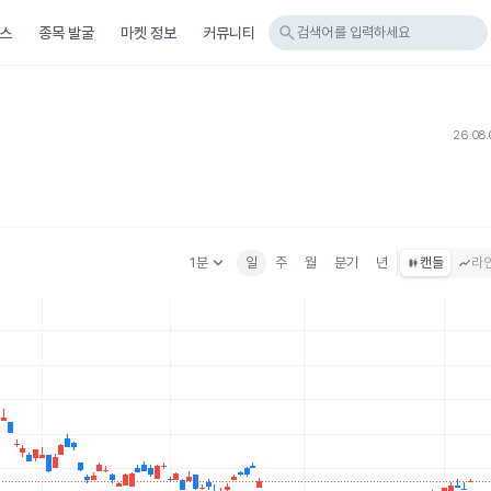
search
스
종목 발굴
마켓 정보
커뮤니티
검색어를 입력하세요
26.08.
keyboard_arrow_down
1분
일
주
월
분기
년
캔들
라