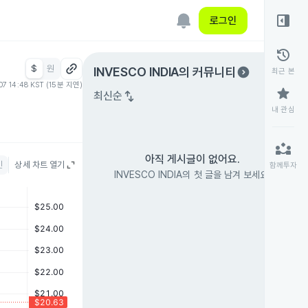
right_panel_open
로그인
history
$
원
expand_circle_right
INVESCO INDIA
의 커뮤니티
최근 본
07 14:48 KST (15분 지연)
star
swap_vert
최신순
내 관심
partner_exchange
아직 게시글이 없어요.
인
상세 차트 열기
함께투자
INVESCO INDIA의 첫 글을 남겨 보세요.