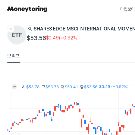
마켓보이
star
search
ISHARES EDGE MSCI INTERNATIONAL MOME
$53.56
$0.49(+0.92%)
브리프