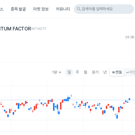
search
스
종목 발굴
마켓 정보
커뮤니티
검색어를 입력하세요
NTUM FACTOR
IMTM
ETF
26.08
keyboard_arrow_down
1분
일
주
월
분기
년
캔들
라