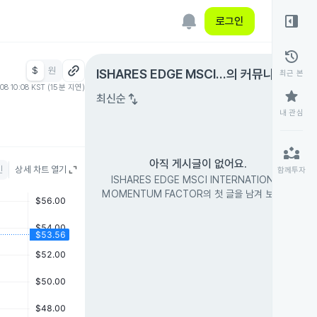
right_panel_open
로그인
history
$
원
expand_circle_right
ISHARES EDGE MSCI I
의 커뮤니티
최근 본
.08 10:08 KST (15분 지연)
NTERNATIONAL MOM
star
swap_vert
최신순
ENTUM FACTOR
내 관심
partner_exchange
아직 게시글이 없어요.
인
상세 차트 열기
함께투자
ISHARES EDGE MSCI INTERNATIONAL
MOMENTUM FACTOR의 첫 글을 남겨 보세요.