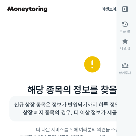
right_panel_open
마켓보이스
종목
history
최근 본
star
내 관심
error
partner_exchange
함께투자
해당 종목의 정보를 찾을 수 
신규 상장 종목
상장 폐지 종목
의 경우, 더 이상 정보가 제공되지 않을
더 나은 서비스를 위해 여러분의 의견을 소중히 듣고 있