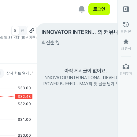
right_panel_open
로그인
history
$
원
expand_circle_right
INNOVATOR INTERNA
의 커뮤니티
최근 본
06 18:33 KST (15분 지연)
TIONAL DEVELOPED
star
swap_vert
최신순
POWER BUFFER - MA
내 관심
Y
partner_exchange
아직 게시글이 없어요.
인
상세 차트 열기
함께투자
INNOVATOR INTERNATIONAL DEVELOPED
POWER BUFFER - MAY의 첫 글을 남겨 보세요.