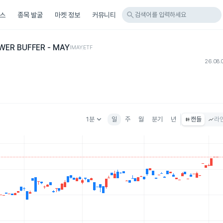
search
스
종목 발굴
마켓 정보
커뮤니티
검색어를 입력하세요
WER BUFFER - MAY
IMAY
ETF
26.08.
keyboard_arrow_down
1분
일
주
월
분기
년
캔들
라