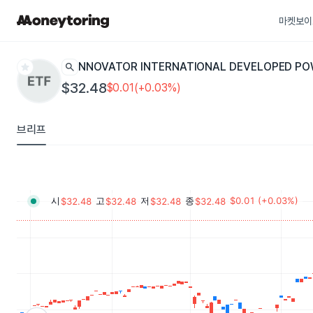
마켓보이
star
search
INNOVATOR INTERNATIONAL DEVELOPED PO
$32.48
$0.01(+0.03%)
브리프