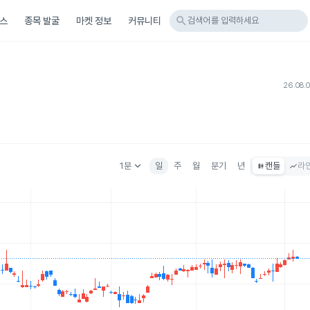
search
스
종목 발굴
마켓 정보
커뮤니티
검색어를 입력하세요
26.08.
keyboard_arrow_down
1분
일
주
월
분기
년
캔들
라