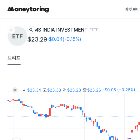
마켓보이
star
search
MS INDIA INVESTMENT
IIF
ETF
$23.29
-$0.04(-0.15%)
브리프