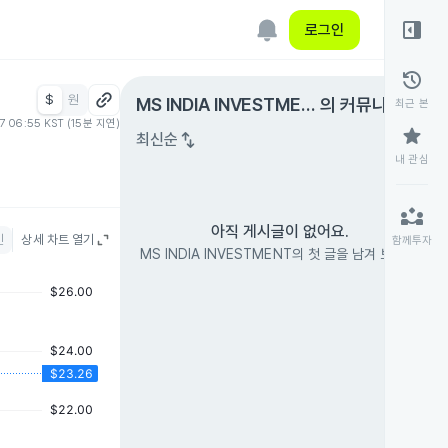
right_panel_open
로그인
history
$
원
expand_circle_right
MS INDIA INVESTMEN
의 커뮤니티
최근 본
07 06:55 KST (15분 지연)
T
star
swap_vert
최신순
내 관심
partner_exchange
아직 게시글이 없어요.
인
상세 차트 열기
함께투자
MS INDIA INVESTMENT의 첫 글을 남겨 보세요.