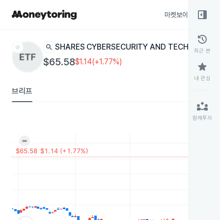
right_panel_open
마켓보이스
종목
history
star
search
ISHARES CYBERSECURITY AND TECH
IHAK
ETF
최근 본
$65.58
$1.14(+1.77%)
star
내 관심
브리프
partner_exchange
함께투자