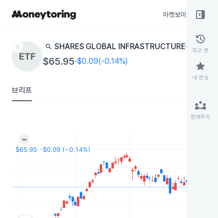
right_panel_open
마켓보이스
종목
history
star
search
ISHARES GLOBAL INFRASTRUCTURE
IGF
ETF
최근 본
$65.95
-$0.09(-0.14%)
star
내 관심
브리프
partner_exchange
함께투자