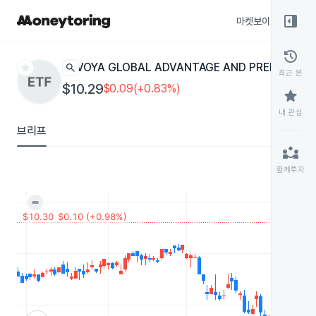
right_panel_open
마켓보이스
종목
history
star
search
VOYA GLOBAL ADVANTAGE AND PREMIUM O
최근 본
$10.29
$0.09(+0.83%)
star
내 관심
브리프
partner_exchange
함께투자