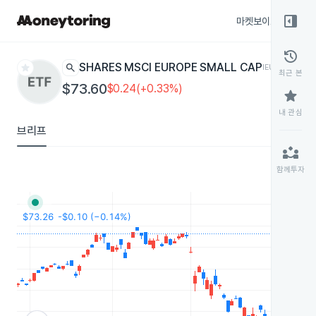
right_panel_open
마켓보이스
종목
history
star
search
ISHARES MSCI EUROPE SMALL CAP
IEUS
ETF
최근 본
$73.60
$0.24(+0.33%)
star
내 관심
브리프
partner_exchange
함께투자