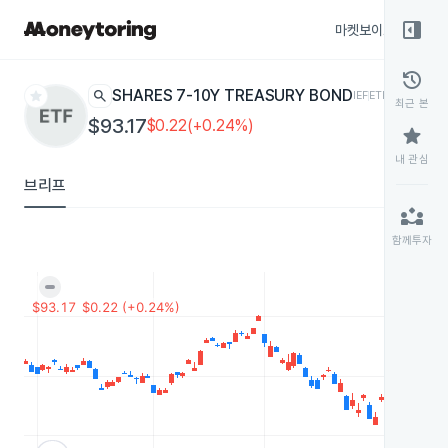
right_panel_open
마켓보이스
종목
history
star
search
ISHARES 7-10Y TREASURY BOND
IEF
ETF
최근 본
$93.17
$0.22(+0.24%)
star
내 관심
브리프
partner_exchange
함께투자