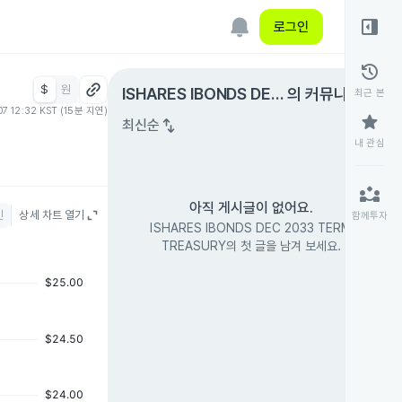
right_panel_open
로그인
history
$
원
expand_circle_right
ISHARES IBONDS DEC
의 커뮤니티
최근 본
07 12:32 KST (15분 지연)
2033 TERM TREASUR
star
swap_vert
최신순
Y
내 관심
partner_exchange
아직 게시글이 없어요.
인
상세 차트 열기
함께투자
ISHARES IBONDS DEC 2033 TERM
TREASURY의 첫 글을 남겨 보세요.