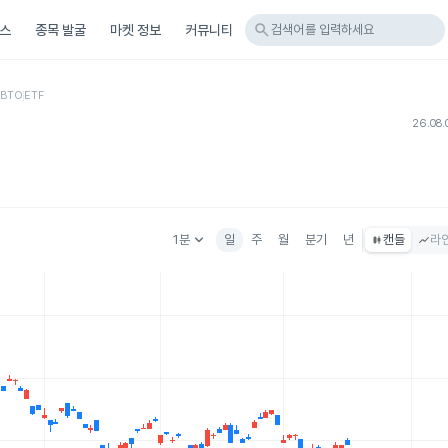
search
스
종목 발굴
마켓 정보
커뮤니티
검색어를 입력하세요
IBTO
ETF
26.08.
keyboard_arrow_down
1분
일
주
월
분기
년
캔들
라