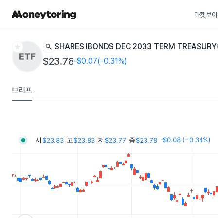
마켓보이
star
search
ISHARES IBONDS DEC 2033 TERM TREASURY
$23.78
-$0.07(-0.31%)
브리프