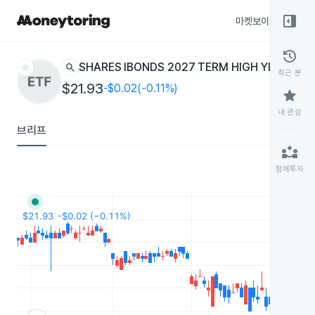
right_panel_open
마켓보이스
종목
history
star
search
ISHARES IBONDS 2027 TERM HIGH YIELD AN
최근 본
$21.93
-$0.02(-0.11%)
star
내 관심
브리프
partner_exchange
함께투자