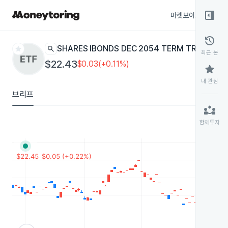
right_panel_open
마켓보이스
종목
history
star
search
ISHARES IBONDS DEC 2054 TERM TREASURY
최근 본
$22.43
$0.03(+0.11%)
star
내 관심
브리프
partner_exchange
함께투자