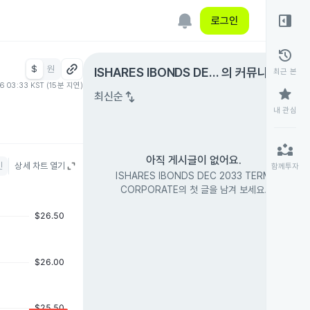
right_panel_open
로그인
history
$
원
expand_circle_right
ISHARES IBONDS DEC
의 커뮤니티
최근 본
06 03:33 KST (15분 지연)
2033 TERM CORPOR
star
swap_vert
최신순
ATE
내 관심
partner_exchange
아직 게시글이 없어요.
인
상세 차트 열기
함께투자
ISHARES IBONDS DEC 2033 TERM
CORPORATE의 첫 글을 남겨 보세요.