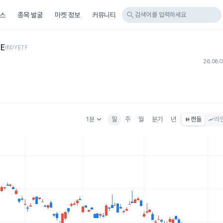
search
스
종목 발굴
마켓 정보
커뮤니티
검색어를 입력하세요
TE
IBDY
ETF
26.08.
keyboard_arrow_down
1분
일
주
월
분기
년
캔들
라