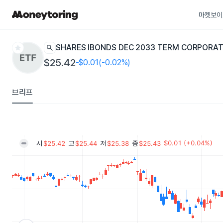
마켓보이
star
search
ISHARES IBONDS DEC 2033 TERM CORPORA
$25.42
-$0.01(-0.02%)
브리프