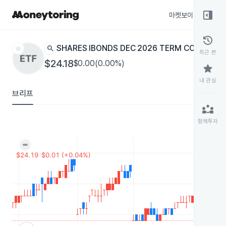
right_panel_open
마켓보이스
종목
history
star
search
ISHARES IBONDS DEC 2026 TERM CORPORA
최근 본
$24.18
$0.00(0.00%)
star
내 관심
브리프
partner_exchange
함께투자