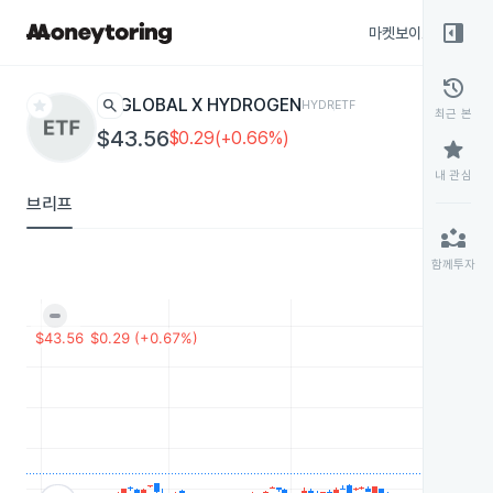
right_panel_open
마켓보이스
종목
history
star
search
GLOBAL X HYDROGEN
HYDR
ETF
최근 본
$43.56
$0.29(+0.66%)
star
내 관심
브리프
partner_exchange
함께투자