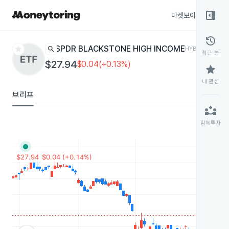
right_panel_open
마켓보이스
종목
history
star
search
SPDR BLACKSTONE HIGH INCOME
HYBL
ETF
최근 본
$27.94
$0.04(+0.13%)
star
내 관심
브리프
partner_exchange
함께투자