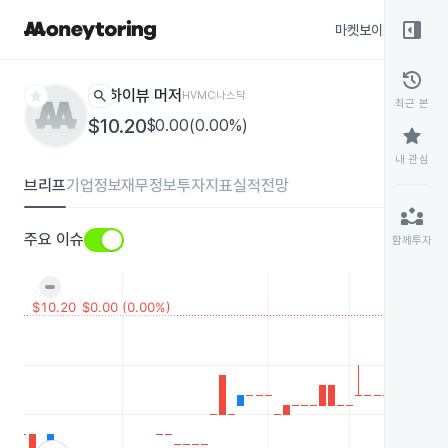
right_panel_open
마켓보이스
종목
history
star
search
하이뷰 머저
HVMC
나스닥
최근 본
$10.20
$0.00(0.00%)
star
내 관심
브리프
기업정보
재무정보
투자지표
실적전망
partner_exchange
주요 이슈
함께투자