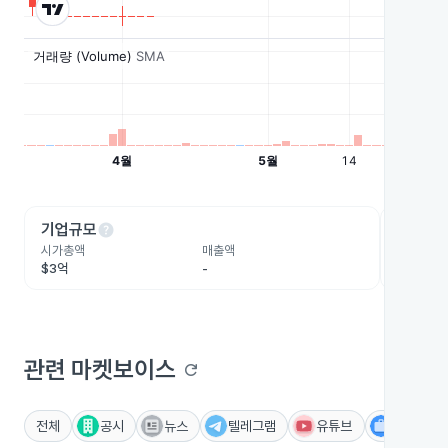
help
he
기업규모
수익성
시가총액
매출액
영업이익
$3억
-
-
관련 마켓보이스
refresh
전체
공시
뉴스
텔레그램
유튜브
IR