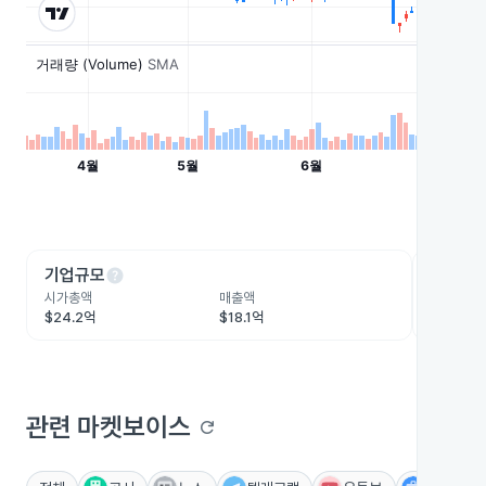
help
he
기업규모
수익성
시가총액
매출액
영업이익
$24.2억
$18.1억
$2.1억
관련 마켓보이스
refresh