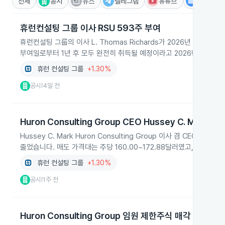
전체
공시
뉴스
텔레그램
유튜브
IR
휴런컨설팅 그룹 이사 RSU 593주 부여
휴런컨설팅 그룹의 이사 L. Thomas Richards가 2026년 8월 1일 R
부여일로부터 1년 후 모두 완전히 취득될 예정이라고 2026년 8월 3
휴런 컨설팅 그룹
+1.30%
공시
4일 전
|
Huron Consulting Group CEO Hussey C. Mark의
Hussey C. Mark Huron Consulting Group 이사 겸 CEO가 
줄었습니다. 매도 가격대는 주당 160.00~172.88달러였고, 보고
휴런 컨설팅 그룹
+1.30%
공시
1주 전
|
Huron Consulting Group 임원 제한주식 매각 예정 공