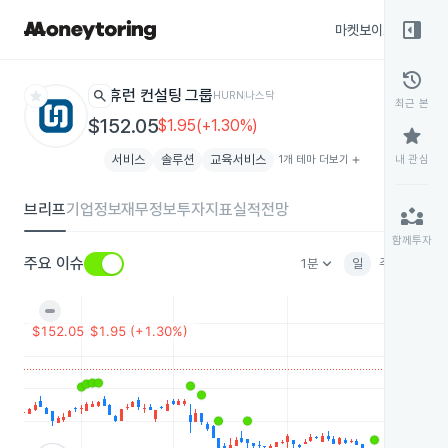
right_panel_open
마켓보이스
종목
history
star
search
휴런 컨설팅 그룹
HURN
나스닥
최근 본
$152.05
$1.95(+1.30%)
star
서비스
솔루션
교육서비스
1개 테마 더보기
add
내 관심
브리프
기업정보
재무정보
투자지표
실적전망
partner_exchange
함께투자
keyboard_arrow_down
주요 이슈
1분
일
주
월
분