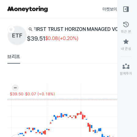
right_panel_open
마켓보이스
종목
history
star
search
FIRST TRUST HORIZON MANAGED VOLATILIT
최근 본
$39.51
$0.08(+0.20%)
star
내 관심
브리프
partner_exchange
함께투자